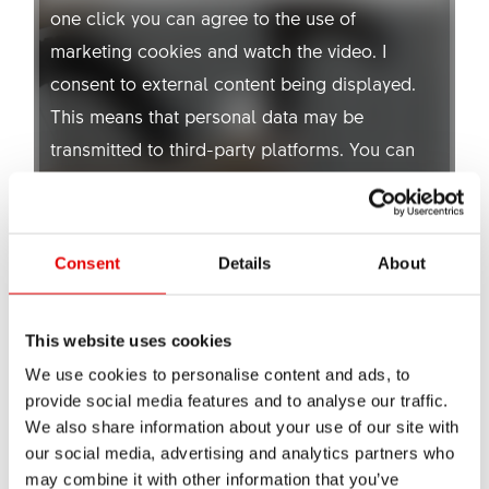
one click you can agree to the use of
marketing cookies and watch the video. I
consent to external content being displayed.
This means that personal data may be
transmitted to third-party platforms. You can
find more information about this in our
privacy
policy
.
Consent
Details
About
Allow YouTube
サスペンション技術
This website uses cookies
サスペンションの自社開発技術についてはこ
We use cookies to personalise content and ads, to
ちら:
provide social media features and to analyse our traffic.
We also share information about your use of our site with
our social media, advertising and analytics partners who
may combine it with other information that you’ve