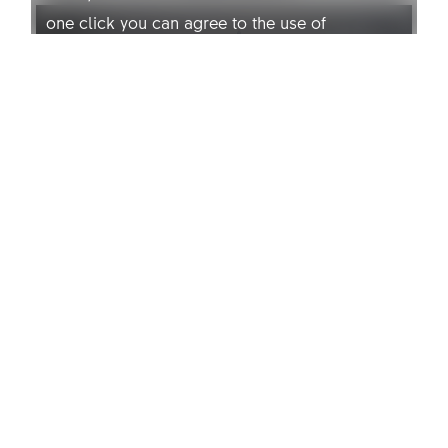
one click you can agree to the use of
marketing cookies and watch the video. I
consent to external content being displayed.
This means that personal data may be
transmitted to third-party platforms. You can
find more information about this in our
privacy
policy
.
Allow YouTube
当社について
DT Swissは、1994年にビールのVereinigte
Drahtwerke社のマネジメントバイアウトによ
り設立されました。設立の経緯と現在のミッ
ションについてはこちらをご覧ください。