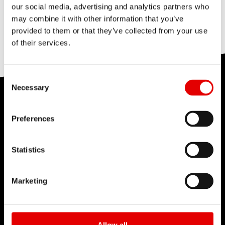
提供しております。保証＆
フェアシェア
の条件をお
役に立ちまし
役に立ちませんでし
スペアパーツ、コンバージョンキット、メンテナン
our social media, advertising and analytics partners who
て、ディーラーに注文してください。
読みください。
た
た
ス工具はすべて
販売店
でお求めいただけます。
may combine it with other information that you’ve
もしくは、
販売店
にご相談ください。DT Swissの製
provided to them or that they’ve collected from your use
【
重要！
】
DT Swissは、製品の不適切なメンテナン
品や技術に詳しいスタッフから適切なアドバイスを
製品サポートで適切なスペアパーツやコンバージョ
of their services.
スに起因する損害については責任を負いません。製
役に立ち
役に立ちません
受けられます。
ンキットを見つけることが可能です。まず、「
製品
141
品にダメージを与えないよう、必ず純正のスペアパ
ました
でした
サポート
」にアクセスして、DT Swiss IDまたは製
ーツや工具を使用してください。取扱説明書に記載
Consent Selection
役に立ち
役に立ちません
品フィルターを使用してお使いの製品を検索してく
Necessary
されているを順守していない場合、保証を受ける権
719
ました
でした
性能テストセンター
ださい。「
スペアパーツ
」の項には、お使いの製品
利は失効します。
を構成するすべての部品の正確な情報が記載されて
Preferences
長年の経験を通じ、DT Swissは幅広いテストのノウ
います。ハウツービデオやマニュアルもご覧いただ
ハウを培ってきました。ラボでは、フィールドやラ
けます。スペアパーツのマテリアル番号をメモして
Statistics
イフサイクル全体を通じて製品の耐久が求められる
最寄りの販売店にご注文ください。
役に立ち
役に立ちません
409
実環境を再現し、テストを実施しています。
ました
でした
Marketing
販売店向け：
スペアパーツのご注文は当社代理店ま
詳細はこちら
たは
B2Bショップ
で承ります。価格と在庫状況は