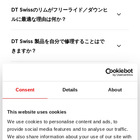
DT Swissのリムがフリーライド／ダウンヒ
ルに最適な理由は何か？
DT Swissのフリーライド／ダウンヒルリムは、最も
DT Swiss 製品を自分で修理することはで
過酷な地形における最大限の強度、耐衝撃性、そし
きますか？
て安定性のために最適化されている。急な下り、大
きなジャンプ、ロックガーデン、そしてハイスピー
DT Swissウェブサイトでは、サービスや変換作業を
ドなテクニカルセクションに挑むライダーのために
DT Swissの保証内容は？
行う際に役立つさまざまなハウツービデオや技術マ
設計されたこれらのリムは、激しい衝撃やアグレッ
ニュアルをご覧いただけます。まず、DT Swiss ID
まれに、材料や製造上の欠陥が生じることがありま
Consent
Details
About
シブなライディング条件下における耐久性と正確な
またはフィルタを使用して、
製品サポート
で製品を
自分にぴったりの製品を見つけるには？
す。このような場合、購入日から24か月間、法定保
コントロールを優先している。その強化された構造
検索してください。
証が適用されます。
は、荒れた容赦のないトレイルで限界に挑む際の信
当社ホームページで製品を比較してください。当社
This website uses cookies
適切なスペアパーツを見つけるには？ どこ
「ハウツービデオ」
と
「マニュアル」
では、製品の
頼性と自信を維持するのに役立つ。
の全製品と技術仕様をご覧いただけます。
ホイール
2020年1月1日以降にご購入いただいたカーボンホイ
We use cookies to personalise content and ads, to
で注文できますか？
メンテナンスに役立つ関連情報をご覧いただけま
ファインダー
を使うと、わずかなステップで適切な
provide social media features and to analyse our traffic.
ールについては、法定保証期間を超える延長保証を
す。スペアパーツのマテリアルナンバーを記載し
We also share information about your use of our site with
ホイールが見つかります。