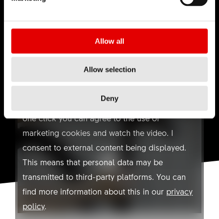
Allow all
Allow selection
YOUTUBE NOT ALLOWED
ハウツー：
小規模サービス
Deny
Here you can find a video on Youtube. With
one click you can agree to the use of
marketing cookies and watch the video. I
consent to external content being displayed.
This means that personal data may be
transmitted to third-party platforms. You can
find more information about this in our
privacy
policy
.