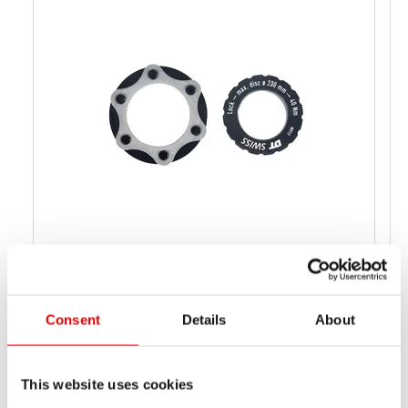
CL-ADAPTER MTB
Consent
Details
About
HWZXXX00S1232S
材料番号
44 g
正味重量
This website uses cookies