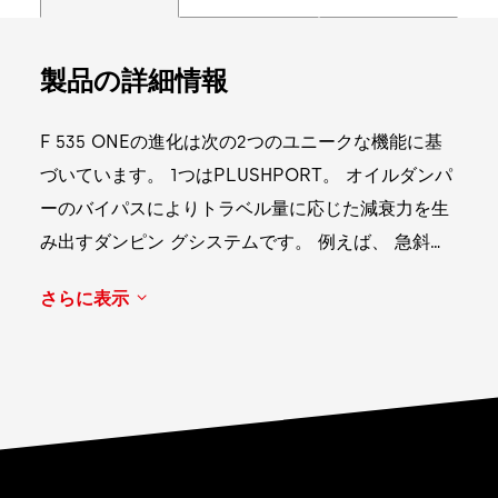
製品の詳細情報
F 535 ONEの進化は次の2つのユニークな機能に基
づいています。 1つはPLUSHPORT。 オイルダンパ
ーのバイパスによりトラベル量に応じた減衰力を生
み出すダンピン グシステムです。 例えば、 急斜面
のテクニカルトレイルでは、フォークは小さいトラ
さらに表示
ベル量で高位置にとど まり、 衝撃を和らげしかも
正確な路面感覚を伝えます。もう1つはCOILPAIR。
小さいバンプ感度と、 最初の低いコンプレッション
ダンピングにより、ホイールを地面の凹凸に密着さ
せて最大限のトラクションを引き出します。 この2
つの技術の組み合わせにより、 オールマウンテンラ