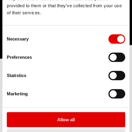
provided to them or that they’ve collected from your use
of their services.
Consent Selection
Necessary
Preferences
Statistics
経験こそが理由
Marketing
DT Swissがホイールの組み立てに機械を使用しない
理由は、まさにこの「経験」にあります。
現在のホイール製造機では、手作業と同じ品質のホ
Allow all
イールを、同じ時間で組み上げることがはきませ
ん。なぜなら、ホイールの組み立て、振れ取り、調