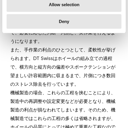
Allow selection
整には、ホイールごとに異なる様々な要素が絡んで
くるからです。
Deny
人々は長年にわたってこれらの要素を学習すること
で、必要に応じた判断・判別と、実作業を行えるよ
うになります。
また、手作業の利点のひとつとして、柔軟性が挙げ
られます。DT Swissはホイールの組み立ての過程
で、横方向と縦方向の偏差やスポークテンションが
望ましい許容範囲内に収まるまで、片側につき数回
のストレス除去を行っています。
機械製造の場合、これらの工程を挟むことにより、
製造中の再調整や設定変更などが必要となり、機械
製造の利点が損なわれてしまいます。そのため、機
械製造ではこれらの工程の多くは省略されますが、
ホイールの品質にとっては極めて重要な工程なので