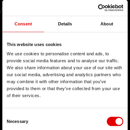
新型Gravelフォーク F 132 ONE
Consent
Details
About
詳細はこちら
This website uses cookies
We use cookies to personalise content and ads, to
provide social media features and to analyse our traffic.
We also share information about your use of our site with
our social media, advertising and analytics partners who
技術
may combine it with other information that you’ve
当社はエンジニアリングに宿る力を信じ、製品開発
provided to them or that they’ve collected from your use
プロセスを洗練させることを目指して日々切磋琢磨
of their services.
しています。自社開発した技術を通じて技術的バリ
アを払拭し続けること、それが当社を導く理念で
Consent Selection
す。
Necessary