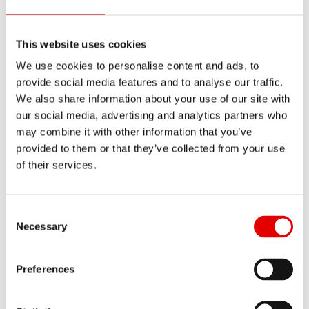
ロープロファイルリム（< 45
This website uses cookies
MM）
We use cookies to personalise content and ads, to
provide social media features and to analyse our traffic.
適用分野：
We also share information about your use of our site with
• 起伏の激しいコースに最適
our social media, advertising and analytics partners who
may combine it with other information that you’ve
• 頻繁に速度変更を行うレースに最適
provided to them or that they’ve collected from your use
of their services.
メリット
• リム材料が減るため重量が軽くなる。
• 接触面が小さくなるため、風の影響を受け
にくくコントロールしやすくなる。
Consent Selection
• 急カーブでの機敏な方向転換。
Necessary
• リム重量の減少に伴う素早い直接加速。
デメリット
Preferences
• ディープリムより失速しやすいため、空力
的なメリットが減る（セーリング効果を利用