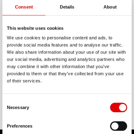
Consent
Details
About
製品の詳細情報
This website uses cookies
The jack-of-all trades of road rims: light, wide
We use cookies to personalise content and ads, to
and with an ideal price/performance ratio. The R
provide social media features and to analyse our traffic.
470 works perfectly with wide tires and will
We also share information about your use of our site with
deliver many unforgettable rides on the road
our social media, advertising and analytics partners who
may combine it with other information that you’ve
thanks to its reliability.
さらに表示
provided to them or that they’ve collected from your use
of their services.
材料
ALUMINIUM
Consent Selection
Necessary
Preferences