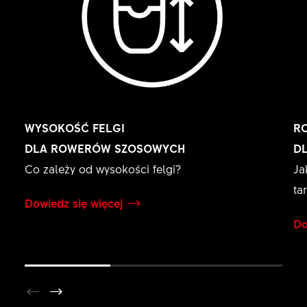
WYSOKOŚĆ FELGI
R
DLA ROWERÓW SZOSOWYCH
D
Co zależy od wysokości felgi?
Ja
ta
Dowiedz się więcej
Do