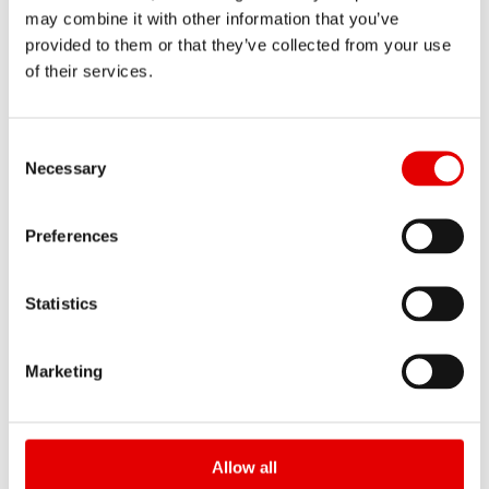
nieutwardzonych (szutrowych)
may combine it with other information that you’ve
provided to them or that they’ve collected from your use
of their services.
ZALETY
Consent Selection
• Szeroki wybór opon – jest to standardowa
Necessary
średnica koła do dróg asfaltowych.
• Płynniejsza jazda dzięki większej średnicy
Preferences
koła.
• Mniejsza bezwładność obrotu koła.
Statistics
Marketing
WADY
Allow all