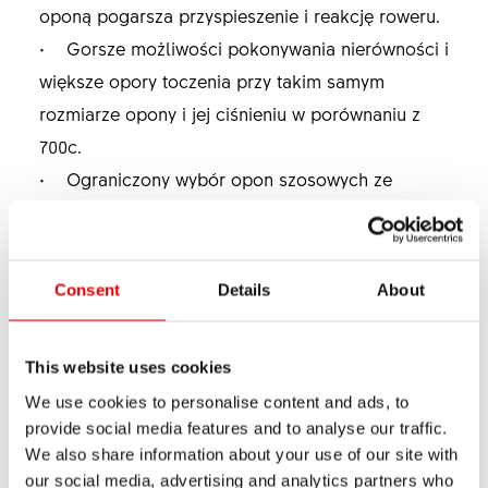
oponą pogarsza przyspieszenie i reakcję roweru.
• Gorsze możliwości pokonywania nierówności i
większe opory toczenia przy takim samym
rozmiarze opony i jej ciśnieniu w porównaniu z
700c.
• Ograniczony wybór opon szosowych ze
względu na dość rzadki rozmiar kół.
Consent
Details
About
ROZMIAR KOŁA 700C
This website uses cookies
Zastosowania:
We use cookies to personalise content and ads, to
• Idealne do wyścigów na drogach asfaltowych
provide social media features and to analyse our traffic.
We also share information about your use of our site with
• Idealne do współzawodnictwa na drogach
our social media, advertising and analytics partners who