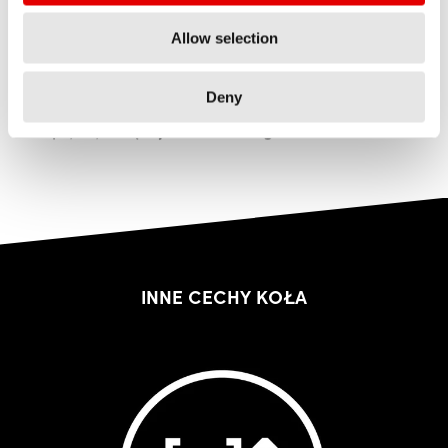
• Nieco gorsze przyspieszenie ze względu na
bezwładność w porównaniu z felgą o tej samej
Allow selection
konstrukcji.
• Nieco większa masa ze względu na dłuższe
Deny
szprychy i więcej materiału felgi.
INNE
CECHY KOŁA