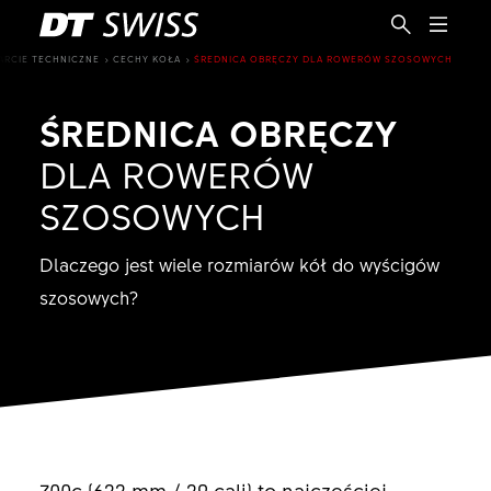
ARCIE TECHNICZNE
CECHY KOŁA
ŚREDNICA OBRĘCZY DLA ROWERÓW SZOSOWYCH
ŚREDNICA OBRĘCZY
DLA ROWERÓW
SZOSOWYCH
Dlaczego jest wiele rozmiarów kół do wyścigów
szosowych?
PL
700c (622 mm / 29 cali) to najczęściej