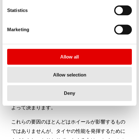
Statistics
内幅30 MM
転がり抵抗を低減
Marketing
クロスカントリー ホイールは速く走るために、可能
な限り抵抗を減らす必要があります。荒れた路面で
は、転がり抵抗は全抵抗の69％にもなります。
Allow all
転がり抵抗は、「転がり抵抗係数×重量×重力加速
Allow selection
度」と定義されています。転がり抵抗係数は、ホイ
ールサイズ、タイヤの断面積、タイヤの特性、タイ
Deny
ヤの空気圧、トレッドパターン、土壌などの条件に
よって決まります。
これらの要因のほとんどはホイールが影響するもの
ではありませんが、タイヤの性能を発揮するために