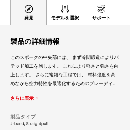
発見
モデルを選択
サポート
製品の詳細情報
このスポークの中央部には、 まず冷間鍛造によりバ
テッド加工を施します。 これにより軽さと強さを向
上します。 さらに複雑な工程では、 材料強度を高
めながら空力特性を最適化するためのブレーディン
グを行います。 DT Aero Compは、 剛性、 エアロ
さらに表示
ダイナミクス、 耐久性のバランスの取れた比率を保
証します。 このスポークは標準のスポーク穴を備え
製品タイプ
たハブに適合します。 重量： 長さ264mm、 64本で
J-bend, Straightpull
380g。