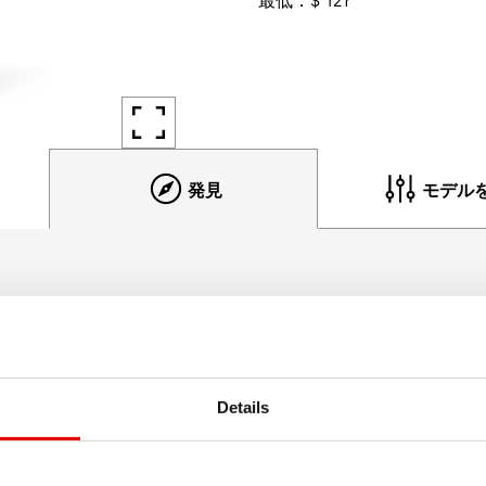
発見
モデル
製品の詳細情報
らし、 できるだけ多くライディングを楽しみたいという、 
Details
のH 612は、 最新のプラスサイズタイヤすべてに対応しており
る上り坂のためにより多くのエネルギーを温存することができ