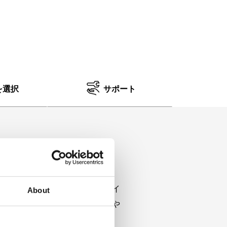
を選択
サポート
プラスサイズタイヤを愛用するライ
About
、 負担がかかることなく、 次にや
ます 。