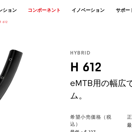
ンション
コンポーネント
イノベーション
サポー
H 612
HYBRID
H 612
eMTB用の幅広
ム。
希望小売価格（税
正
込）
最
最低：$ 127