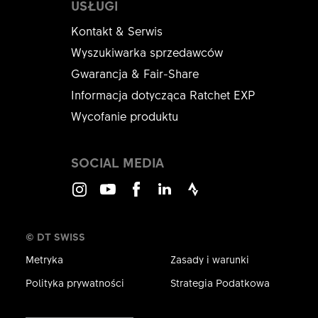
USŁUGI
FWXXXXXXXXXX18174S
Kontakt & Serwis
KRÓTKA NAZWA
Wyszukiwarka sprzedawców
Pokaż wszystko
BRAKE HOSE CLAMP KIT ASM
Gwarancja & Fair-Share
KWOTA
Informacja dotycząca Ratchet EXP
1 ST
Wycofanie produktu
SOCIAL MEDIA
Instagram
Youtube
Facebook
LinkedIn
Strava
© DT SWISS
Metryka
Zasady i warunki
Polityka prywatności
Strategia Podatkowa
Remote
pull adjuster Ø4,1/10-18