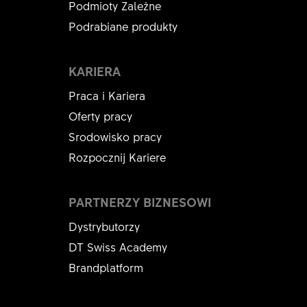
Pokaż wszystko
Podmioty Zależne
F232 ONE MINI FENDER KIT
Podrabiane produkty
KWOTA
1 ST
KARIERA
Praca i Kariera
Oferty pracy
Srodowisko pracy
Rozpocznij Kariere
PARTNERZY BIZNESOWI
Dystrybutorzy
DT Swiss Academy
F 232 ONE and F 535 ONE Brake hose clamp kit
Brandplatform
ASM
NUMER PRODUKTU