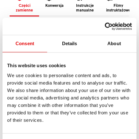
Części
Konwersja
Instrukcje
Filmy
zamienne
manualne
instruktażowe
Części zamienne dla F 232 ONE 100 mm 29" 51
mm offset remote
Consent
Details
About
W tym omówieniu znajdziesz wszystkie części
zamienne dla tego produktu.
This website uses cookies
Jeśli chcesz kupić część zamienną u swojego
We use cookies to personalise content and ads, to
sprzedawcy, po prostu podaj numer produktu.
provide social media features and to analyse our traffic.
Lokalizator sprzedawców
We also share information about your use of our site with
our social media, advertising and analytics partners who
may combine it with other information that you’ve
Widelec
provided to them or that they’ve collected from your use
of their services.
Manetki zdalnego sterowania