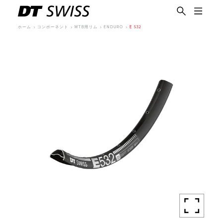
ホーム
コンポーネント
MTB用リム
ENDURO
E 532
日本語