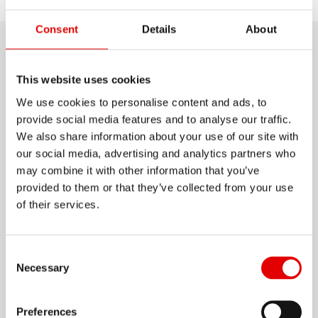
発見
モデルを選択
サポート
Consent
Details
About
製品の詳細情報
This website uses cookies
価格と性能の両面で、 最も要求の厳しいエンデュー
We use cookies to personalise content and ads, to
provide social media features and to analyse our traffic.
ロライダー向けにワイドなリム形状で応えるリム。
We also share information about your use of our site with
EWS（エンデューロワールドシリーズ）で勝利を収
our social media, advertising and analytics partners who
めた溶接リムの姉妹品であるE 532には、 世界最速
may combine it with other information that you’ve
のレーサーが使用する素材とテクノロジーにより、
provided to them or that they’ve collected from your use
さらに表示
of their services.
毎日走りを楽しめる手頃な価格のリムに組み込んで
います。
材料
Consent Selection
ALUMINIUM
Necessary
Preferences