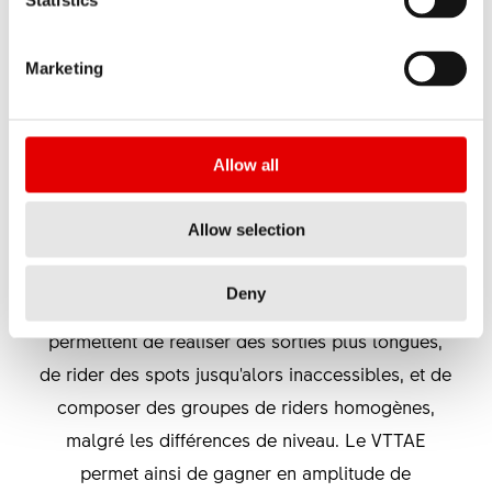
Statistics
DT Swiss renouvelle ainsi son engagement
auprès des adeptes du VTTAE, en leur proposant
Marketing
des composants d'une redoutable fiabilité,
conçus pour une pratique intensive. Notre gamme
s'inscrit précisément dans la tendance d'une
Allow all
pratique sportive qui a mûri, et de besoins qui ont
évolué. DT Swiss a repensé sa gamme Hybrid afin
Allow selection
d'apporter une réponse aux nouveaux besoins
des vététistes adeptes d'une pratique hybride.
Deny
Comparés aux VTT classiques, les VTTAE
permettent de réaliser des sorties plus longues,
de rider des spots jusqu'alors inaccessibles, et de
composer des groupes de riders homogènes,
malgré les différences de niveau. Le VTTAE
permet ainsi de gagner en amplitude de