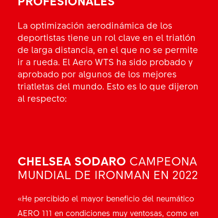
PROFESIONALES
La optimización aerodinámica de los
deportistas tiene un rol clave en el triatlón
de larga distancia, en el que no se permite
ir a rueda. El Aero WTS ha sido probado y
aprobado por algunos de los mejores
triatletas del mundo. Esto es lo que dijeron
al respecto:
CHELSEA SODARO
SAM LONG
MULTICAMPEÓN DE
CAMPEONA
MUNDIAL DE IRONMAN EN 2022
IRONMAN Y IRONMAN 70.3
«He percibido el mayor beneficio del neumático
«El neumático AERO 111 es el complemento
AERO 111 en condiciones muy ventosas, como en
perfecto para optimizar al ciclista y a la máquina.