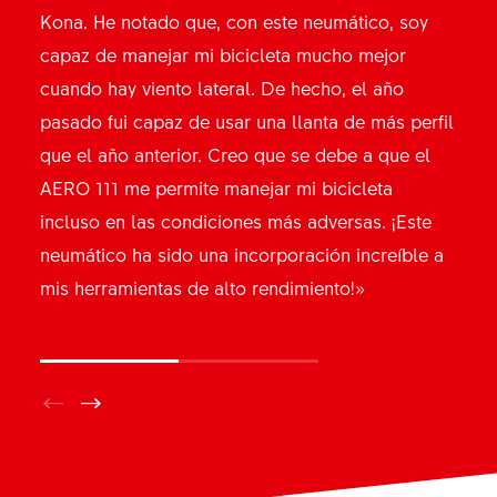
Kona. He notado que, con este neumático, soy
En esta época de ganancias marginales, todo
capaz de manejar mi bicicleta mucho mejor
beneficio cuenta y cada detalle es tan importante
cuando hay viento lateral. De hecho, el año
como cualquier otro. Si no estás utilizando este
pasado fui capaz de usar una llanta de más perfil
nuevo neumático, estás en desventaja. Así de
que el año anterior. Creo que se debe a que el
simple. Lo mejor es que el neumático funciona
AERO 111 me permite manejar mi bicicleta
fantásticamente en términos de fluidez en la
incluso en las condiciones más adversas. ¡Este
carretera y agarre en los giros cerrados».
neumático ha sido una incorporación increíble a
mis herramientas de alto rendimiento!»