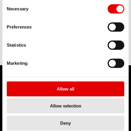
TECNOLOGÍA
Consent Selection
SUSPENSIONES
Necessary
Preferences
Más información
Statistics
Marketing
Allow all
DT SWISS
Allow selection
Sobre nosotros
Misión
Deny
DT Swiss Global