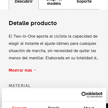
Descubrir
Soporte
modelo
Detalle producto
El Two-In-One aporta al ciclista la capacidad de
elegir al instante el ajuste idóneo para cualquier
situación de marcha, sin necesidad de quitar las
manos del manillar. Elaborada en su totalidad de
piezas de aluminio de alta calidad, ofrece unas
Mostrar más
sensaciones precisas y retroalimentación
acústica con cada impulso, para que el ciclista
MATERIAL
conozca la configuración de amortiguación
Aluminum
actual en todo momento. La palanca remota
Two-In-One está disponible para las horquillas