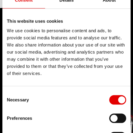
telescópicas y suspensión trasera de DT Swiss
Consent
Details
About
ajustables en tres posiciones.
This website uses cookies
TECNOLOGÍA
We use cookies to personalise content and ads, to
Creemos en el arte de la ingeniería y
provide social media features and to analyse our traffic.
perseguimos la perfección en el desarrollo de
We also share information about your use of our site with
nuevos productos. Nuestro principio rector es
our social media, advertising and analytics partners who
may combine it with other information that you’ve
llevar los límites de la tecnología cada vez más
provided to them or that they’ve collected from your use
lejos.
of their services.
Consent Selection
Necessary
Preferences