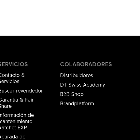
SERVICIOS
COLABORADORES
Contacto &
Distribuidores
Servicios
DT Swiss Academy
Buscar revendedor
B2B Shop
Garantía & Fair-
Brandplatform
Share
Información de
mantenimiento
Ratchet EXP
Retirada de