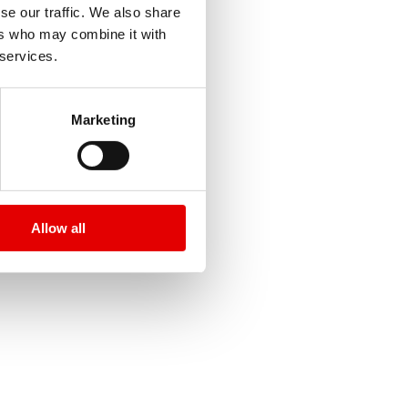
se our traffic. We also share
ers who may combine it with
 services.
Marketing
Localizar reve
Reiniciar
Allow all