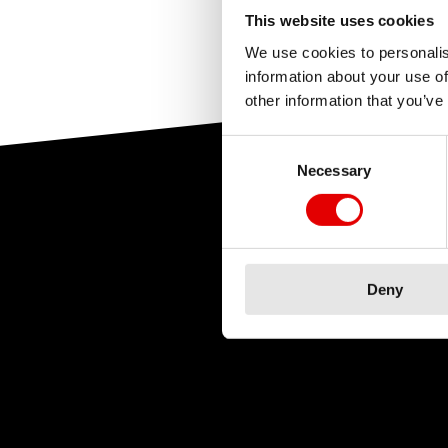
el producto. Los de
ve a
Soporte de pr
This website uses cookies
Ha sido úti
uso.
filtros. En
«Recamb
We use cookies to personalis
tu producto. Tambié
Ha sido úti
information about your use of
material y pide el 
other information that you’ve
Ha sido úti
Consent Selection
Necessary
Para los revendedo
directamente media
directamente en la 
Deny
Ha sido úti