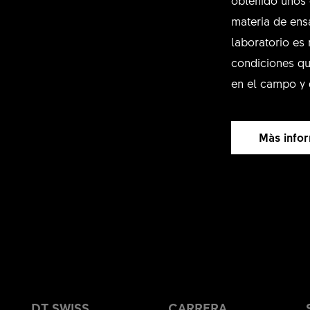
materia de ens
laboratorio es 
condiciones qu
en el campo y 
Màs info
DT SWISS
CARRERA