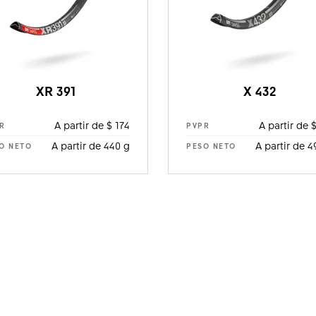
XR 391
X 432
A partir de $ 174
A partir de 
R
PVPR
A partir de 440 g
A partir de 4
O NETO
PESO NETO