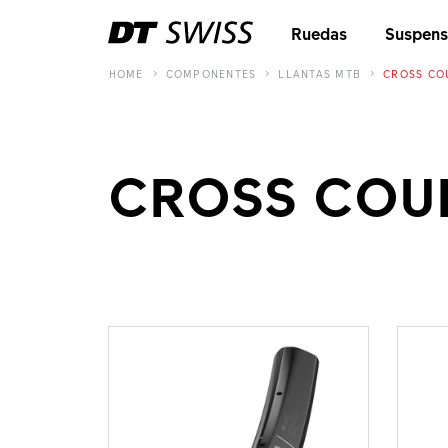
Ruedas
Suspens
HOME
COMPONENTES
LLANTAS MTB
CROSS CO
CROSS COU