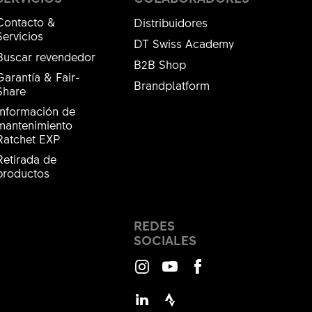
Contacto &
Distribuidores
Servicios
DT Swiss Academy
Buscar revendedor
B2B Shop
Garantía & Fair-
Brandplatform
Share
Información de
mantenimiento
Ratchet EXP
Retirada de
productos
REDES
SOCIALES
Instagram
Youtube
Facebook