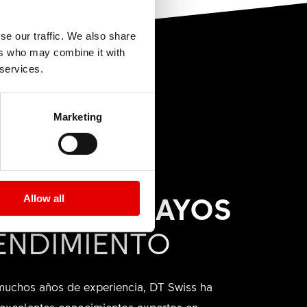
strucciones de
SS ID o con los
 componentes de
se our traffic. We also share
a el número de
ers who may combine it with
 services.
Marketing
dores o
lidad se muestran
RO DE ENSAYOS
Allow all
ENDIMIENTO
muchos años de experiencia, DT Swiss ha
excelentes conocimientos expertos en