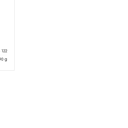
$ 122
90 g