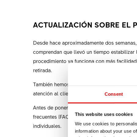
ACTUALIZACIÓN SOBRE EL P
Desde hace aproximadamente dos semanas, en
comprendan que llevó un tiempo estabilizar 
procedimiento ya funciona con más facilidad 
retirada.
También hemos aumentado nuestra capacidad d
atención al cliente también gestiona un gran
Consent
Antes de ponerse en contacto con nosotros, 
This website uses cookies
frecuentes (FAQ). Allí encontrará ya respues
We use cookies to personalis
individuales.
information about your use of