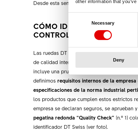
other information that you’ve
Desde esta semana, hemos empezado a devolv
Consent Selection
Necessary
CÓMO IDENTIFICAR LOS P
CONTROLADOS Y APROBA
Las ruedas DT Swiss afectadas por la retira
Deny
de calidad interno.
En el caso de las llantas
incluye una prueba de calidad exhaustiva. C
definimos
requisitos internos de la empresa
especificaciones de la norma industrial pert
los productos que cumplen estos estrictos re
empresa se declaran seguros, se aprueban 
pegatina redonda “Quality Check”
(n.º 1) co
identificador DT Swiss (ver foto).