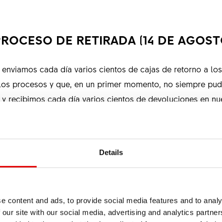
ROCESO DE RETIRADA (14 DE AGOSTO
viamos cada día varios cientos de cajas de retorno a los
los procesos y que, en un primer momento, no siempre pudi
y recibimos cada día varios cientos de devoluciones en nue
e prueba y reforzado nuestros equipos de servicio para ac
 número de solicitudes cada día.
Details
por favor consulte detenidamente nuestra página web dedica
tas a muchas preguntas, lo que nos permitirá centrarnos de 
e content and ads, to provide social media features and to analy
 our site with our social media, advertising and analytics partn