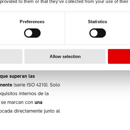
 provided to them or that they’ve collected from your use of their
er varias cientos de ruedas controladas y aprobadas a los
Preferences
Statistics
RODUCTOS
DOS
da se someten a un control
Allow selection
 fabricadas en Vietnam
, esto
on esta prueba de calidad,
 que superan las
inente
(serie ISO 4210). Solo
quisitos internos de la
y se marcan con
una
locada directamente junto al