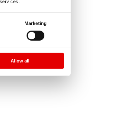
 services.
 clientes implicados.
Marketing
Allow all