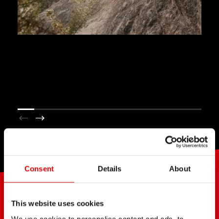
Consent
Details
About
CICLISTAS
AMBICIOSOS
This website uses cookies
We use cookies to personalise content and ads, to