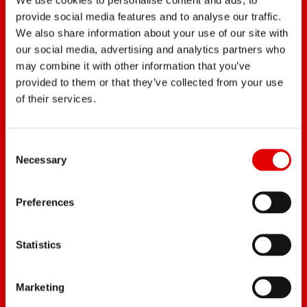
La ambición es la voluntad firme de alcanzar un
provide social media features and to analyse our traffic.
objetivo personal. Nosotros apoyamos a los
We also share information about your use of our site with
ciclistas en sus aspiraciones.
our social media, advertising and analytics partners who
may combine it with other information that you’ve
provided to them or that they’ve collected from your use
of their services.
Consent Selection
Necessary
Preferences
Statistics
Marketing