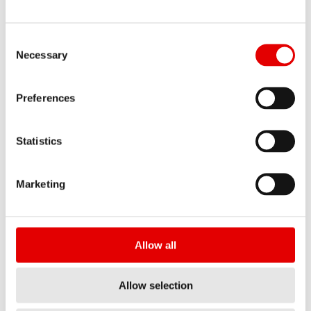
lubricantes especificados en el manual técnico.
En caso de problemas causados por un
Consent Selection
Necessary
mantenimiento insuficiente o inexistente, nos
reservamos el derecho a rechazar las
Preferences
reclamaciones de garantía.
Statistics
Marketing
¿CUÁL ES SU SOLICITUD?
Allow all
ESTOY PLANEANDO COMPRAR UN PRODUCTO DT
SWISS Y TENGO MÁS PREGUNTAS SOBRE ESTA
INFORMACIÓN
*
Allow selection
Si