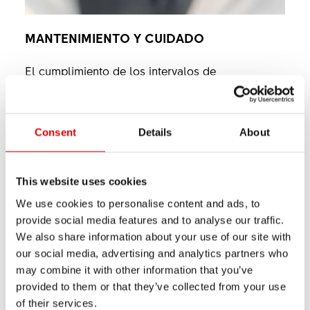
MANTENIMIENTO Y CUIDADO
El cumplimiento de los intervalos de
mantenimiento recomendados según el manual
de instrucciones es un requisito indispensable
para el funcionamiento duradero e impecable de
Consent
Details
About
cualquier sistema de rueda libre. El
mantenimiento de nuestros bujes se recomienda
This website uses cookies
anualmente cuando se utilizan en condiciones
We use cookies to personalise content and ads, to
normales, y cada 3 meses cuando se utilizan en
provide social media features and to analyse our traffic.
condiciones extremas (conducción regular con
We also share information about your use of our site with
our social media, advertising and analytics partners who
polvo, lluvia, nieve o transporte frecuente bajo la
may combine it with other information that you’ve
lluvia). Para el mantenimiento y cuidado de los
provided to them or that they’ve collected from your use
bujes sólo se deben utilizar las herramientas y
of their services.