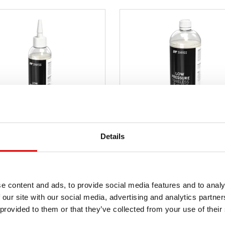
LOW PRESSURE
LOW PRESSURE
Details
TUBELESS SEALANT
TUBELESS SEALAN
240 ML
1000 ML
TVMLP24Z25156S
TVMLP10Z25
ERO DE
NÚMERO DE
e content and ads, to provide social media features and to analy
ÍCULO
ARTÍCULO
 our site with our social media, advertising and analytics partn
 provided to them or that they’ve collected from your use of their