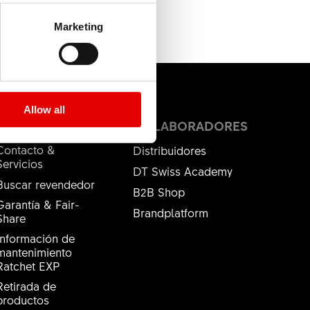
Marketing
Allow all
SERVICIOS
COLABORADORES
Contacto &
Distribuidores
Servicios
DT Swiss Academy
Buscar revendedor
B2B Shop
Garantía & Fair-
Brandplatform
Share
Información de
mantenimiento
Ratchet EXP
Retirada de
productos