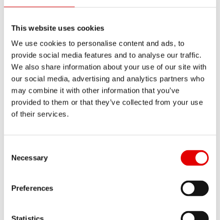
disponible y el coste de su aplicación, adoptará
medidas razonables, incluidas medidas técnicas,
This website uses cookies
con miras a informar a los responsables que
We use cookies to personalise content and ads, to
estén tratando los datos personales de la
provide social media features and to analyse our traffic.
solicitud del interesado de supresión de
We also share information about your use of our site with
cualquier enlace a esos datos personales, o
our social media, advertising and analytics partners who
may combine it with other information that you’ve
cualquier copia o réplica de los mismos.
provided to them or that they’ve collected from your use
d) Excepciones
of their services.
El derecho de supresión no se aplicará cuando el
tratamiento sea necesario
Consent Selection
Necessary
(1) para ejercer el derecho a la libertad de
Preferences
expresión e información;
(2) para el cumplimiento de una obligación
Statistics