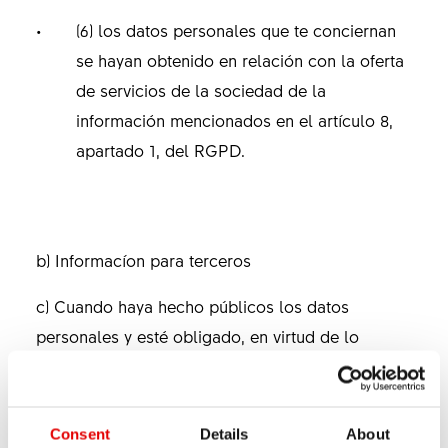
(6) los datos personales que te conciernan
se hayan obtenido en relación con la oferta
de servicios de la sociedad de la
información mencionados en el artículo 8,
apartado 1, del RGPD.
b) Informacíon para terceros
c) Cuando haya hecho públicos los datos
personales y esté obligado, en virtud de lo
dispuesto en el artículo 17, apartado 1, del RGPD,
a suprimir dichos datos, el responsable del
tratamiento, teniendo en cuenta la tecnología
Consent
Details
About