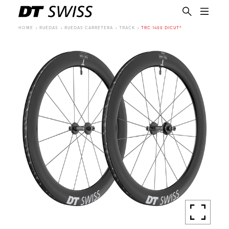
HOME
RUEDAS
RUEDAS CARRETERA
TRACK
TRC 1400 DICUT®
ES