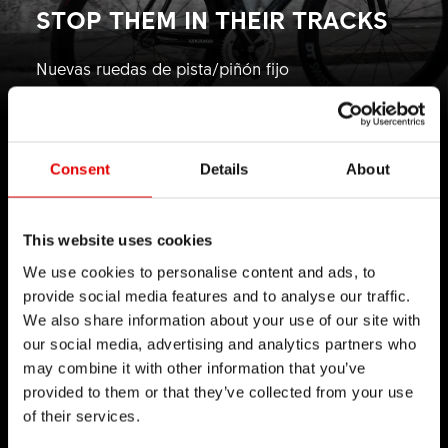
STOP THEM IN THEIR TRACKS
Nuevas ruedas de pista/piñón fijo
Más información
Consent
Details
About
This website uses cookies
We use cookies to personalise content and ads, to
provide social media features and to analyse our traffic.
TECNOLOGÍA
We also share information about your use of our site with
Creemos en el arte de la ingeniería y
our social media, advertising and analytics partners who
may combine it with other information that you’ve
perseguimos la perfección en el desarrollo de
provided to them or that they’ve collected from your use
nuevos productos. Nuestro principio rector es
of their services.
llevar los límites de la tecnología cada vez más