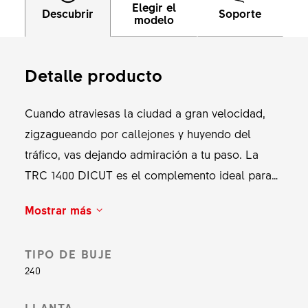
Elegir el
Descubrir
Soporte
modelo
Detalle producto
Cuando atraviesas la ciudad a gran velocidad,
zigzagueando por callejones y huyendo del
tráfico, vas dejando admiración a tu paso. La
TRC 1400 DICUT es el complemento ideal para
la fixie de tus sueños. Con su llanta de carbono
Mostrar más
optimizada aerodinámicamente, radios forjados
en plano y cabecillas ocultas, el suave sonido
TIPO DE BUJE
del viento ahoga el caos de la ciudad. Todos los
240
componentes se entrelazan a mano con mimo
para derrapar con confianza y estilo, dejando las
LLANTA