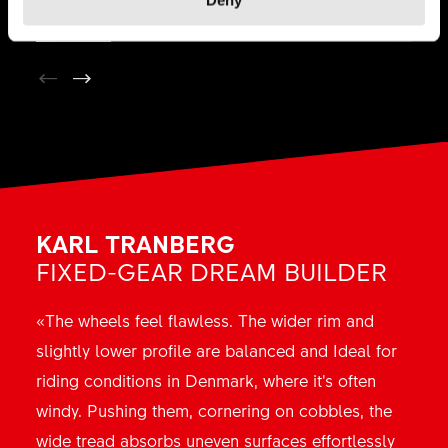
KARL TRANBERG
KAI LUGE
FIXED-GEAR DREAM BUILDER
FIXED-GEAR RACER
«The wheels feel flawless. The wider rim and
«[...] der neue TRC 1400 Laufradsatz ist eine
slightly lower profile are balanced and Ideal for
Wucht. Die Optik wirkt rudimentärer, das Design
riding conditions in Denmark, where it’s often
schlichter und noch zeitloser als davor. Einmal
windy. Pushing them, cornering on cobbles, the
auf Fahrt gebracht, fühlt es sich mit den Aero-
wide tread absorbs uneven surfaces effortlessly
Laufrädern im Rad an, als würde man E-Bike