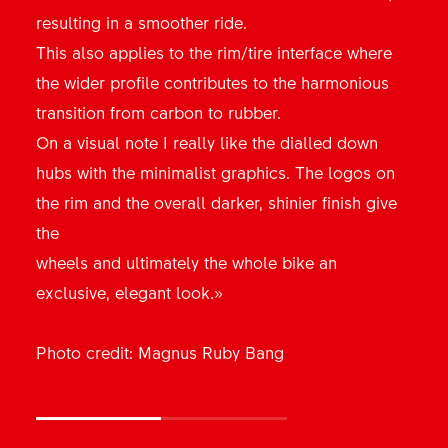
resulting in a smoother ride.
fahren (das meine ich ernst), die Performance in
This also applies to the rim/tire interface where
den Kurven ist beeindruckend und überaus
the wider profile contributes to the harmonious
präzise. Und was die Stabilität betrifft, übertrifft
transition from carbon to rubber.
sich DT Swiss in meinen Augen diesmal selbst.»
On a visual note I really like the dialled down
hubs with the minimalist graphics. The logos on
Photo credits: Jakob Flanderka
the rim and the overall darker, shinier finish give
the
wheels and ultimately the whole bike an
exclusive, elegant look
.
»
Photo credit: Magnus Ruby Bang