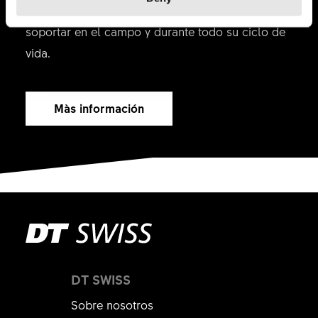
condiciones que nuestros productos tendrán que
nuestros productos.
soportar en el campo y durante todo su ciclo de
Ha sido
No ha sido
4
vida.
útil
útil
Màs información
DT SWISS
Ha sido
No ha sido
114
Sobre nosotros
útil
útil