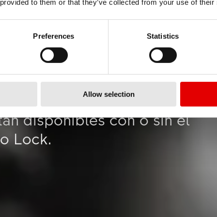
o y la cabecilla es
 provided to them or that they’ve collected from your use of their
ara la durabilidad de una
Preferences
Statistics
so para que DT Swiss siga
nando la gama de
ínea con los distintos
as disciplinas del ciclismo.
Allow selection
tán disponibles con o sin el
ro Lock.