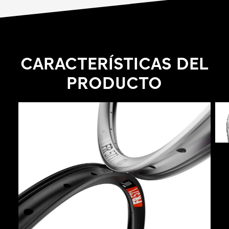
problemas un manejobrusco. Atrévete y da la
cara con una llanta plateada o mantén el sigilo
con una negra. Consigue la FR 571 y sé
implacable.
CARACTERÍSTICAS DEL
PRODUCTO