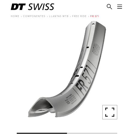
HOME
COMPONENTES
LLANTAS MTB
FREE RIDE
FR 571
ES