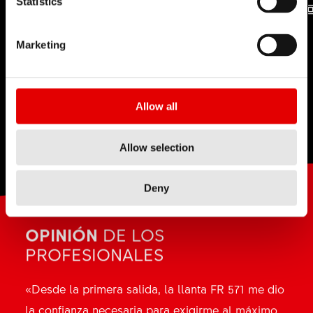
Statistics
TECNOLOGÍA
TECNOLOGÍA
Marketing
CABECILLAS
PROLOCK
Allow all
Allow selection
Deny
OPINIÓN
DE LOS
PROFESIONALES
«Desde la primera salida, la llanta FR 571 me dio
la confianza necesaria para exigirme al máximo.