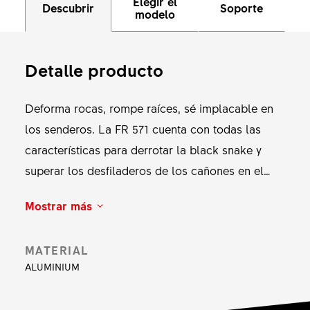
Elegir el
Descubrir
Soporte
modelo
Detalle producto
Deforma rocas, rompe raíces, sé implacable en
los senderos. La FR 571 cuenta con todas las
características para derrotar la black snake y
superar los desfiladeros de los cañones en el
desierto. Ataca las pistas con una configuración
Mostrar más
de 29" o 27,5", lo que prefiera el ciclista, para ser
totalmente implacable, o amable en la parte
MATERIAL
delantera e implacable en la parte trasera. Deja
ALUMINIUM
la educación atrás: las cabecillas de latón
hexagonales planas incluidas resisten sin