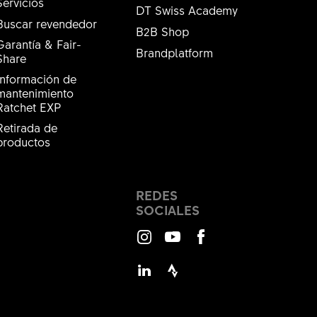
Servicios
DT Swiss Academy
Buscar revendedor
B2B Shop
Garantía & Fair-
Brandplatform
Share
Información de
mantenimiento
Ratchet EXP
Retirada de
productos
REDES
SOCIALES
Instagram
Youtube
Facebook
LinkedIn
Strava