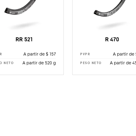
RR 521
R 470
A partir de $ 157
A partir de 
R
PVPR
A partir de 520 g
A partir de 4
O NETO
PESO NETO