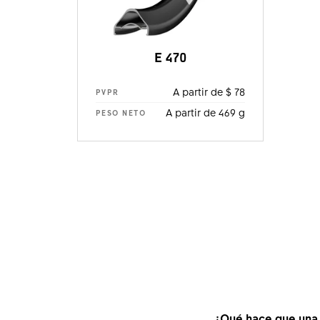
E 470
A partir de $ 78
PVPR
A partir de 469 g
PESO NETO
¿Qué hace que una 