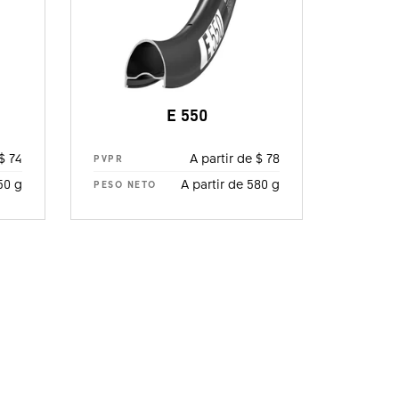
E 550
$ 74
A partir de $ 78
PVPR
50 g
A partir de 580 g
PESO NETO