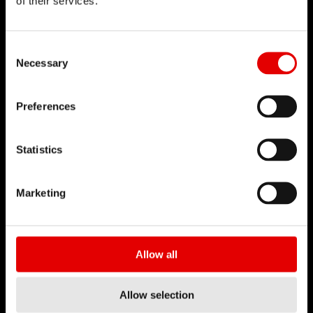
of their services.
Consent Selection
Necessary
Preferences
Statistics
CURVA DE AMORTIGUACIÓN ESPECÍFICA
PARA CROSS COUNTRY
Marketing
El R 232 ONE utiliza un sistema de doble cámara
de aire que se equilibra automáticamente
mediante una derivación. Cuando el
Allow all
amortiguador se extiende por completo, la
presión en la cámara de aire del lado negativo es
Allow selection