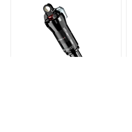
R 232 ONE
A partir de $ 293
PVPR
A partir de 245 g
PESO NETO