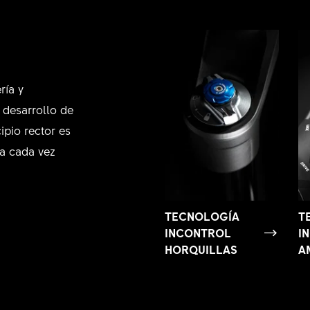
ría y
 desarrollo de
ipio rector es
ía cada vez
TECNOLOGÍA
T
INCONTROL
I
HORQUILLAS
A