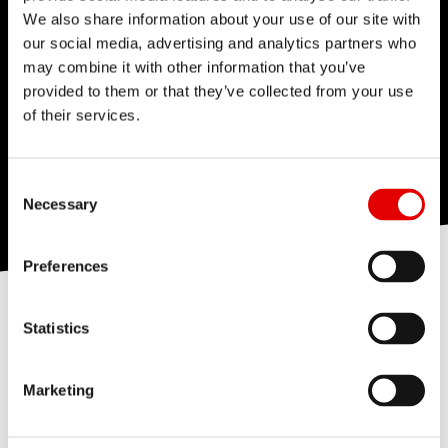
We also share information about your use of our site with
our social media, advertising and analytics partners who
may combine it with other information that you’ve
provided to them or that they’ve collected from your use
of their services.
Consent Selection
Necessary
Preferences
Statistics
PLUSHPORT
Marketing
Cada contracción para darte sensibilidad en los
baches pequeños, apoyo en la mitad del