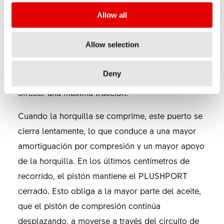
recorrido y control en el tope final. Para lograrlo,
Allow all
una abertura situada en el circuito de compresión
de baja velocidad (el PLUSHPORT) se cierra
Allow selection
lentamente mediante un pistón flotante cuando la
horquilla hace su recorrido. Al principio del
Deny
recorrido, está completamente abierta para
ofrecer una máxima tracción.
Cuando la horquilla se comprime, este puerto se
cierra lentamente, lo que conduce a una mayor
amortiguación por compresión y un mayor apoyo
de la horquilla. En los últimos centímetros de
recorrido, el pistón mantiene el PLUSHPORT
cerrado. Esto obliga a la mayor parte del aceite,
que el pistón de compresión continúa
desplazando, a moverse a través del circuito de