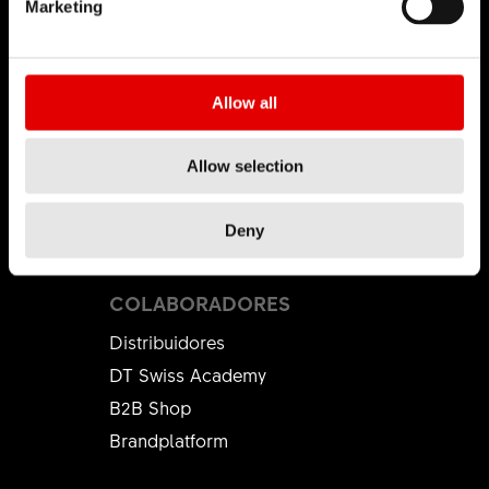
Marketing
DT Swiss Global
Falsificación
Allow all
CARRERA
Carrera
Allow selection
Ambiente laboral
Pràcticas
Deny
COLABORADORES
Distribuidores
DT Swiss Academy
B2B Shop
Brandplatform