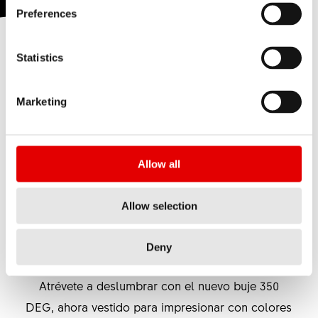
Preferences
Statistics
Descubre una edición limitada del buje 350 en tres
colores exclusivos con el sistema de enganche rápido
DEG, así como las nuevas llantas de MTB fabricadas
Marketing
con el exclusivo proceso PURE Carbon.
Allow all
New limited 350 DEG hubs
PURE Carbon MTB rims
Allow selection
Deny
DARE TO DAZZLE
Atrévete a deslumbrar con el nuevo buje 350
DEG, ahora vestido para impresionar con colores