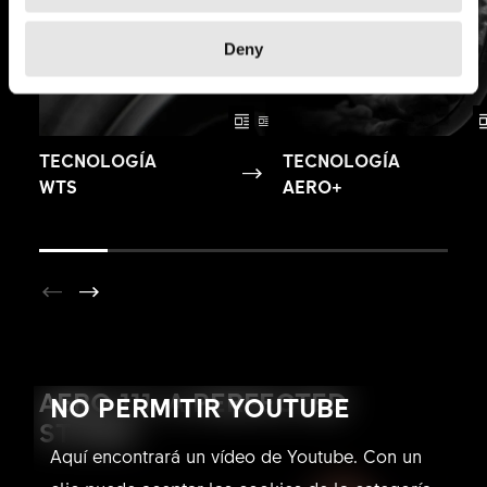
Deny
TECNOLOGÍA
TECNOLOGÍA
WTS
AERO+
AERO 111: A PERFECTED
NO PERMITIR YOUTUBE
STORM
Aquí encontrará un vídeo de Youtube. Con un