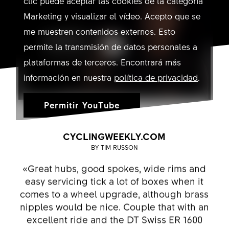
clic puede aceptar las cookies de la categoría
Marketing y visualizar el vídeo. Acepto que se
me muestren contenidos externos. Esto
permite la transmisión de datos personales a
plataformas de terceros. Encontrará más
información en nuestra
política de privacidad
.
Permitir YouTube
CYCLINGWEEKLY.COM
BY TIM RUSSON
«Great hubs, good spokes, wide rims and
easy servicing tick a lot of boxes when it
comes to a wheel upgrade, although brass
nipples would be nice. Couple that with an
excellent ride and the DT Swiss ER 1600