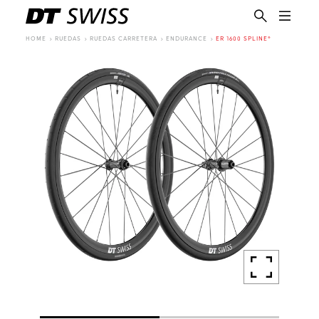
HOME
RUEDAS
RUEDAS CARRETERA
ENDURANCE
ER 1600 SPLINE®
ES