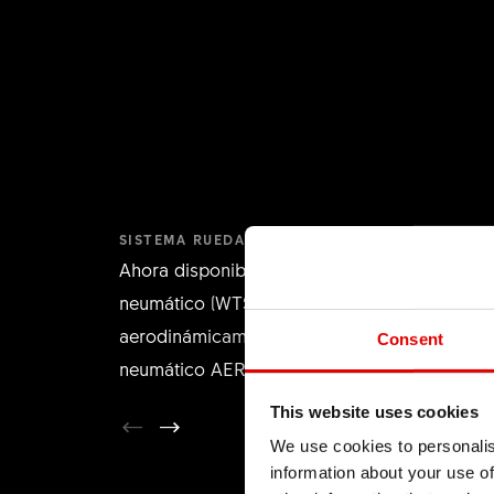
SISTEMA RUEDA-NEUMÁTICO
Ahora disponible como sistema rueda-
neumático (WTS) optimizado
aerodinámicamente, montado con el nuevo
Consent
neumático AERO 111 en la rueda delantera.
This website uses cookies
We use cookies to personalis
information about your use of