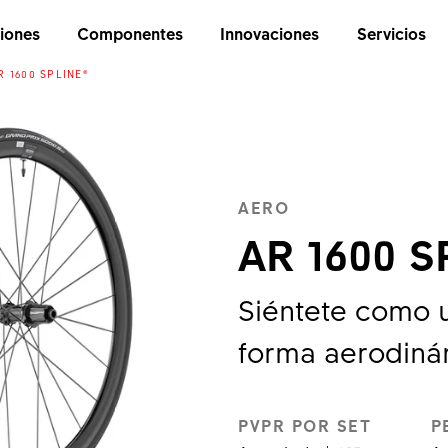
iones
Componentes
Innovaciones
Servicios
R 1600 SPLINE®
AERO
AR 1600 S
Siéntete como u
forma aerodiná
PVPR POR SET
P