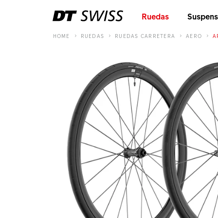
Ruedas
Suspens
HOME
RUEDAS
RUEDAS CARRETERA
AERO
A