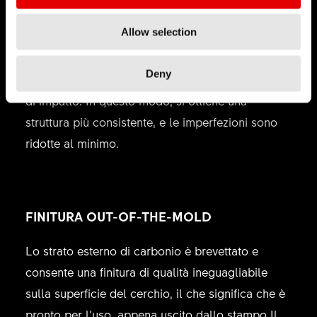
metodo PURE Carbon ci permette di creare un
Allow selection
cerchio particolarmente resistente agli impatti, in
cui le fibre degli strati esterni non vengono
Deny
tagliate, mantenendo così fili continui nelle aree
di impatto. In questo modo, si ottiene una
struttura più consistente, e le imperfezioni sono
ridotte al minimo.
FINITURA OUT-OF-THE-MOLD
Lo strato esterno di carbonio è brevettato e
consente una finitura di qualità ineguagliabile
sulla superficie del cerchio, il che significa che è
pronto per l’uso, appena uscito dallo stampo Il