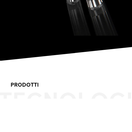
PRODOTTI
TECNOLOG
PURE