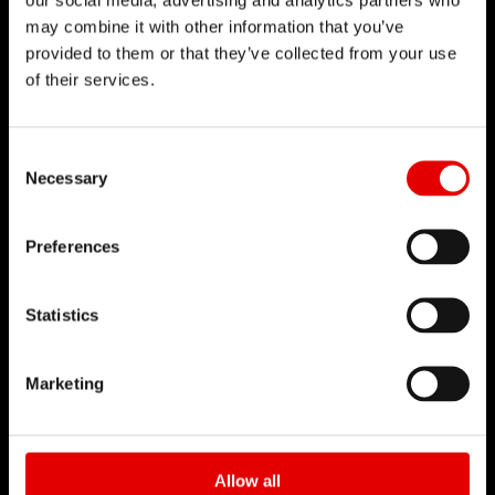
may combine it with other information that you’ve
provided to them or that they’ve collected from your use
of their services.
Consent Selection
Necessary
Preferences
Statistics
TECNOLOGIA
PURE CARBON
Marketing
Tradizionalmente, lo standard di settore prevede
di costruire le parti del cerchio in carbonio
separatamente, il che può determinare
Allow all
irregolarità durante l’assemblaggio. Il nostro