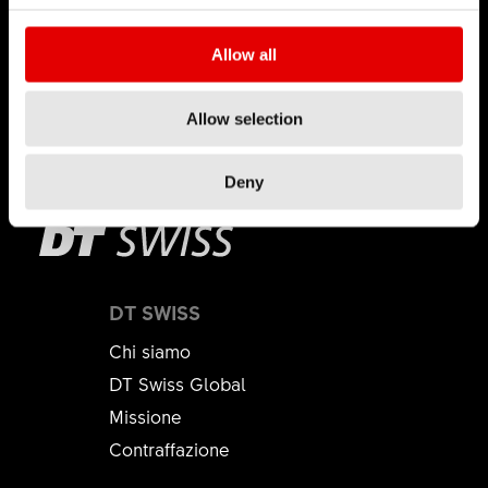
sul campo e per un intero ciclo di vita.
disponibilità sono indicati direttamente nel
Allow all
negozio online B2B.
Ulteriori informazioni
Allow selection
Questa
Questa
risposta è
192
risposta non è
Deny
stata utile
stata utile
DT SWISS
Chi siamo
DT Swiss Global
Missione
Contraffazione