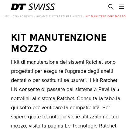
HOME
COMPONENTI
RICAMBI E ATTREZZI PER MOZZI
KIT MANUTENZIONE MOZZO
KIT MANUTENZIONE
MOZZO
I kit di manutenzione dei sistemi Ratchet sono
progettati per eseguire l'upgrade degli anelli
dentati o per sostituirli se usurati. Il kit Ratchet
LN consente di passare dal sistema 3 Pawl (a 3
nottolini) al sistema Ratchet. Consulta la tabella
qui sotto per verificare la compatibilità. Per
sapere quale tecnologia viene utilizzata nel tuo
IT
mozzo, visita la pagina
Le Tecnologie Ratchet
.