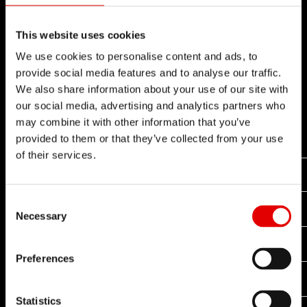
liberi.
This website uses cookies
Consultare la pagina di
Assistenza prodott
We use cookies to personalise content and ads, to
i
per sapere quale sistema di ruota libera è
provide social media features and to analyse our traffic.
presente nel vostro mozzo DT Swiss.
We also share information about your use of our site with
our social media, advertising and analytics partners who
may combine it with other information that you’ve
provided to them or that they’ve collected from your use
of their services.
KIT DI CONVERSIONE RUOTA LIBERA
Consent Selection
18T
24T
30T
SISTEMA RUOTA LIBERA
Necessary
RATCHET EXP
Preferences
x
RATCHET EXP OS
Statistics