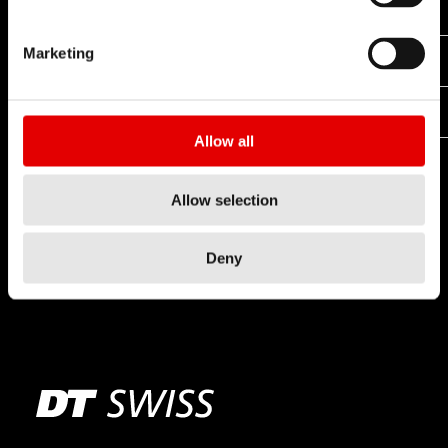
RATCHET DEG
Marketing
x
x
RATCHET SYSTEM
x
x
RATCHET LN
Allow all
Allow selection
Deny