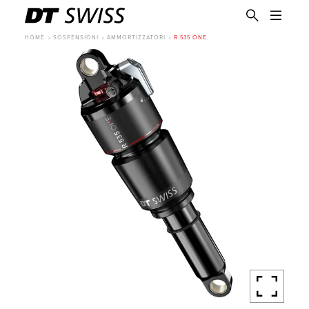
HOME
SOSPENSIONI
AMMORTIZZATORI
R 535 ONE
IT