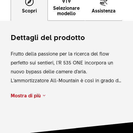
Selezionare
Scopri
Assistenza
modello
Dettagli del prodotto
Frutto della passione per la ricerca del flow
perfetto sui sentieri, l'R 535 ONE incorpora un
nuovo bypass delle camere d'aria.
L'ammortizzatore All-Mountain è così in grado di
offrire una maggiore sensibilità ai piccoli impatti
Mostra di più
e rendere la guida sui sentieri ancora più
confortevole, senza influire sul supporto a metà e
fine corsa. L'ammortizzatore è dotato del sistema
INCONTROL e dispone di 3 diverse modalità di