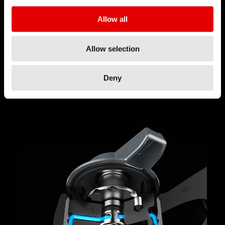
quantità di olio che fluisce in diversi canali. Più
piccoli sono i canali, maggiore è la resistenza al
Allow all
flusso e maggiore è lo smorzamento. Il sistema
di smorzamento INCONTROL
Allow selection
prevede regolazioni al volo in grado di offrire il
livello di compressione ideale per ogni situazione
Deny
tramite l'apertura e la chiusura di diversi canali.