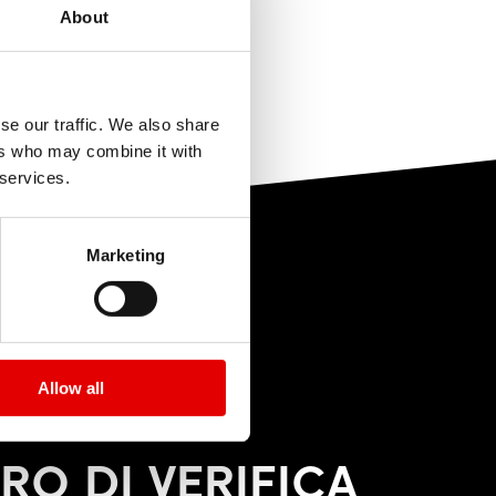
n montagna, con
About
agli impatti,
a utile
a utile
trick su salti,
se our traffic. We also share
dabilità durante
ers who may combine it with
a utile
 services.
ia sia a terra.
Marketing
a utile
Allow all
RO DI VERIFICA
a utile