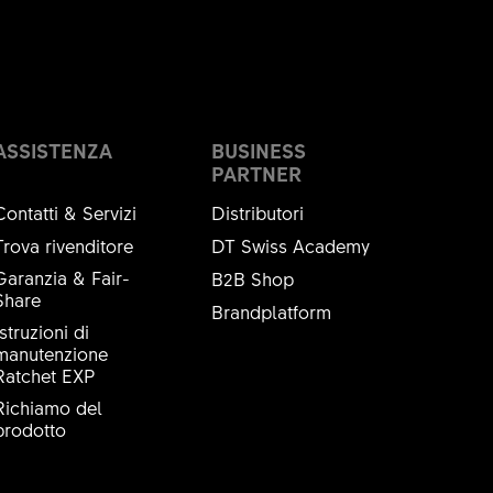
ASSISTENZA
BUSINESS
PARTNER
Contatti & Servizi
Distributori
Trova rivenditore
DT Swiss Academy
Garanzia & Fair-
B2B Shop
Share
Brandplatform
Istruzioni di
manutenzione
Ratchet EXP
Richiamo del
prodotto