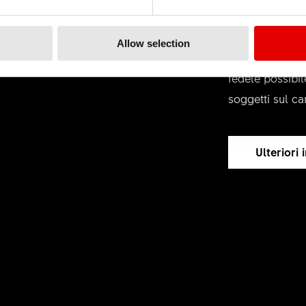
Con alle spalle
acquisito un kn
Allow selection
laboratorio ve
fedele possibil
soggetti sul ca
Ulteriori