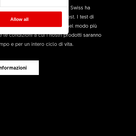
 diversi anni di esperienza, DT Swiss ha
ow-how superiore in fatto di test. I test di
Allow all
ngono condotti riproducendo nel modo più
e le condizioni a cui i nostri prodotti saranno
mpo e per un intero ciclo di vita.
 informazioni