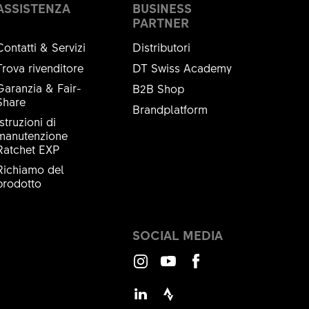
ASSISTENZA
BUSINESS
PARTNER
Contatti & Servizi
Distributori
Trova rivenditore
DT Swiss Academy
Garanzia & Fair-
B2B Shop
Share
Brandplatform
Istruzioni di
manutenzione
Ratchet EXP
Richiamo del
prodotto
SOCIAL MEDIA
Instagram
Youtube
Facebook