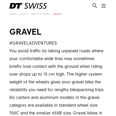
HOME
RUOTE
RUOTE STRADA
GRAVEL
GRAVEL
#GRAVELADVENTURES
You avoid traffic by taking unpaved roads where
your comfortable wide tires may sometimes
briefly lose contact with the ground when riding
over drops up to 15 cm high. The higher system
weight of the wheels gives your gravel bike the
reliability you need for lengthy bikepacking trips.
All carbon and aluminum models in the gravel
category are available in standard wheel size
IT
700C and the smaller 650B size. Gravel bikes in