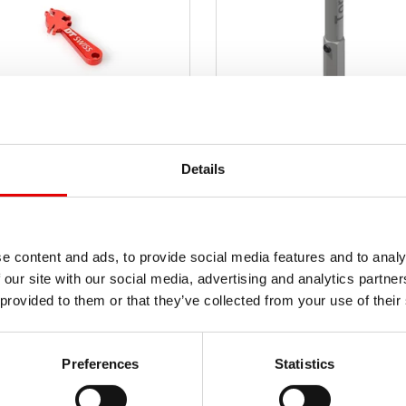
ALL PURPOSE TOOL
TORX BIT FOR DT
WHEELS
SQUORX NIPPLES
Details
LENGHT 60 MM
TTSXXXXR05626S
ICE
TTKXXXXM056
ODOTTO
CODICE
PRODOTTO
e content and ads, to provide social media features and to analy
 our site with our social media, advertising and analytics partn
 provided to them or that they’ve collected from your use of their
Preferences
Statistics