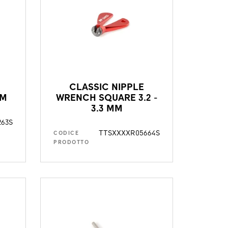
E
CLASSIC NIPPLE
MM
WRENCH SQUARE 3.2 -
3.3 MM
263S
TTSXXXXR05664S
CODICE
PRODOTTO