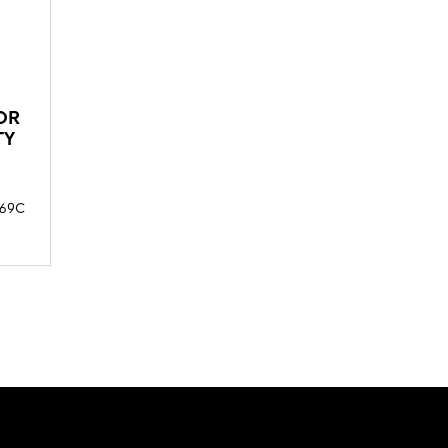
OR
TY
69C