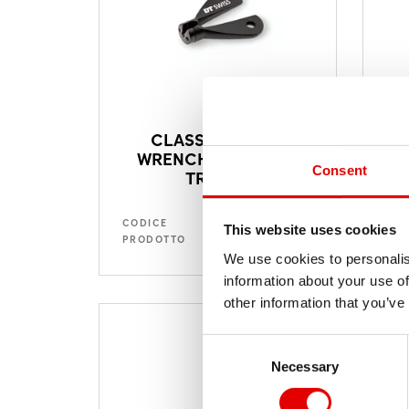
CLASSIC NIPPLE
WRENCH TROX FOR
Consent
TRICON
COD
TTSXXXXS05665S
PR
CODICE
This website uses cookies
PRODOTTO
We use cookies to personalis
information about your use of
other information that you’ve
Consent Selection
Necessary