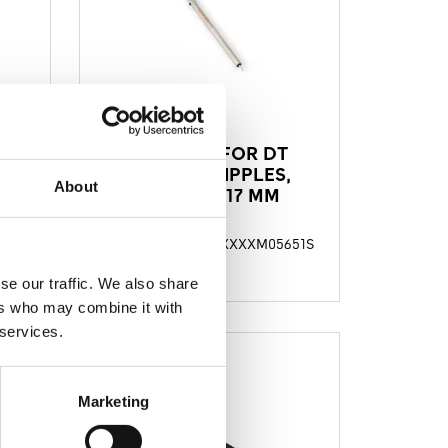
TORX BIT FOR DT
,
SQUORX NIPPLES,
About
LENGHT 117 MM
49S
TTKXXXXM05651S
CODICE
PRODOTTO
se our traffic. We also share
ers who may combine it with
 services.
Marketing