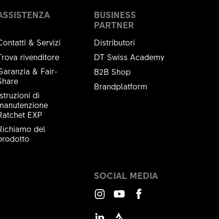
ASSISTENZA
BUSINESS
PARTNER
Contatti & Servizi
Distributori
Trova rivenditore
DT Swiss Academy
Garanzia & Fair-
B2B Shop
Share
Brandplatform
Istruzioni di
manutenzione
Ratchet EXP
Richiamo del
prodotto
SOCIAL MEDIA
Instagram
Youtube
Facebook