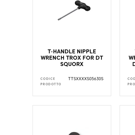
T-HANDLE NIPPLE
WRENCH TROX FOR DT
W
SQUORX
TTSXXXXS05630S
CODICE
COD
PRODOTTO
PR