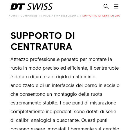
HOME
COMPONENTI
PROLINE WHEELBUILDING
SUPPORTO DI CENTRATURA
SUPPORTO DI
CENTRATURA
Attrezzo professionale pensato per montare la
ruota in modo preciso ed efficiente, il centraruote
è dotato di un telaio rigido in alluminio
anodizzato e di un interfaccia del perno in acciaio
che consentono un montaggio della ruota
estremamente stabile. I due punti di misurazione
completamente indipendenti sono dotati di serie
IT
di calibri analogici a quadrante. Questi punti
possono essere impostati liberamente sul cerchio