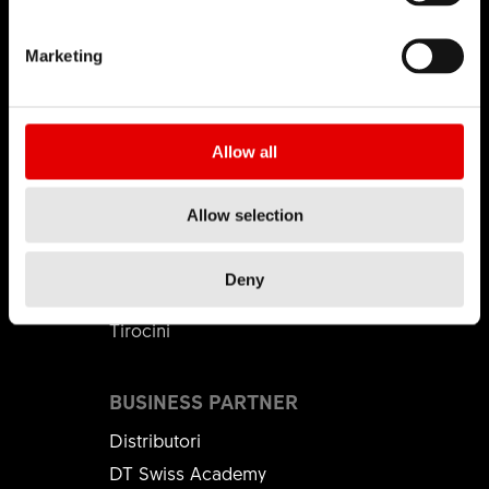
DT SWISS
Chi siamo
Marketing
DT Swiss Global
Missione
Contraffazione
Allow all
Allow selection
CARRIERA
Jobs & Career
Deny
Ambiente di lavoro
Tirocini
BUSINESS PARTNER
Distributori
DT Swiss Academy