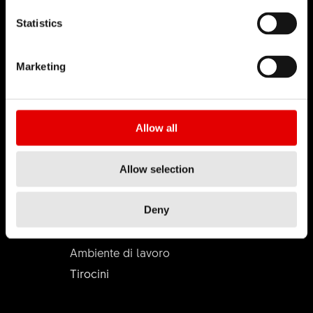
Statistics
Marketing
DT SWISS
Chi siamo
DT Swiss Global
Allow all
Missione
Contraffazione
Allow selection
CARRIERA
Deny
Jobs & Career
Ambiente di lavoro
Tirocini