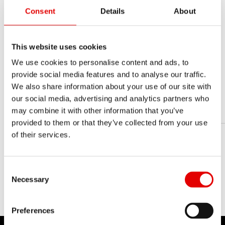
BALL BEARING Ø 10/26X8MM 6000
Consent
Details
About
HSBXXX00N1002S
CODICE PRODOTTO
This website uses cookies
Standard
QUALITÀ DEI CUSCINETTI
We use cookies to personalise content and ads, to
10
DIAMETRO 1 [MM] (D1)
provide social media features and to analyse our traffic.
26
DIAMETRO 2 [MM] (D1)
We also share information about your use of our site with
8
LARGHEZZA 1 [MM] (B1)
our social media, advertising and analytics partners who
may combine it with other information that you’ve
provided to them or that they’ve collected from your use
of their services.
Consent Selection
Necessary
Preferences